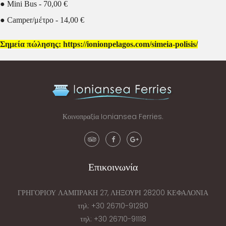
● Mini Bus - 70,00 €
● Camper/μέτρο - 14,00 €
Σημεία πώλησης: https://ionionpelagos.com/simeia-polisis/
Κοινοπραξία Ioniansea Ferries.
Επικοινωνία
ΓΡΗΓΟΡΙΟΥ ΛΑΜΠΡΑΚΗ 27, ΛΗΞΟΥΡΙ 28200 ΚΕΦΑΛΟΝΙΑ
τηλ: +30 26710-91280
τηλ: +30 26710-91118